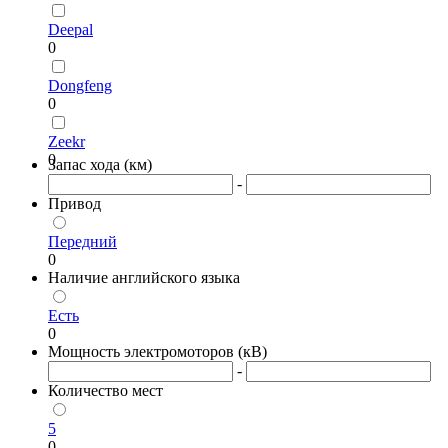
Deepal
0
Dongfeng
0
Zeekr
0
Запас хода (км)
-
Привод
Передний
0
Наличие английского языка
Есть
0
Мощность электромоторов (кВ)
-
Количество мест
5
0