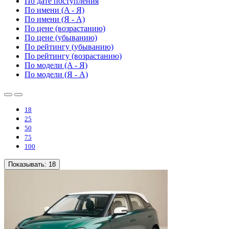
По дате поступления
По имени (A - Я)
По имени (Я - A)
По цене (возрастанию)
По цене (убыванию)
По рейтингу (убыванию)
По рейтингу (возрастанию)
По модели (A - Я)
По модели (Я - A)
18
25
50
75
100
Показывать:
18