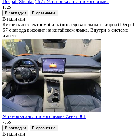
Deepal (Shenlan) S7 / Установка английского языка
102$
В закладки
В сравнение
В наличии
Китайский электромобиль (последовательный гибрид) Deepal
S7 с завода выходит на китайском языке. Внутри в системе
имеетс..
Установка английского языка Zeekr 001
705$
В закладки
В сравнение
В наличии