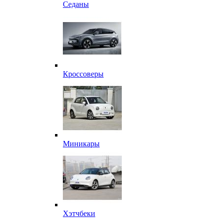
Седаны
Кроссоверы
Миникары
Хэтчбеки